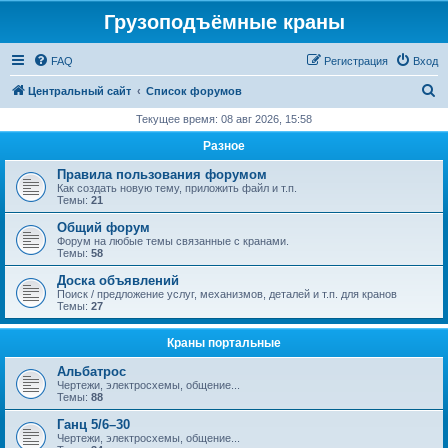
Грузоподъёмные краны
FAQ
Регистрация
Вход
П
Центральный сайт
Список форумов
о
Текущее время: 08 авг 2026, 15:58
и
Разное
с
Правила пользования форумом
к
Как создать новую тему, приложить файл и т.п.
Темы:
21
Общий форум
Форум на любые темы связанные с кранами.
Темы:
58
Доска объявлений
Поиск / предложение услуг, механизмов, деталей и т.п. для кранов
Темы:
27
Краны портальные
Альбатрос
Чертежи, электросхемы, общение...
Темы:
88
Ганц 5/6–30
Чертежи, электросхемы, общение...