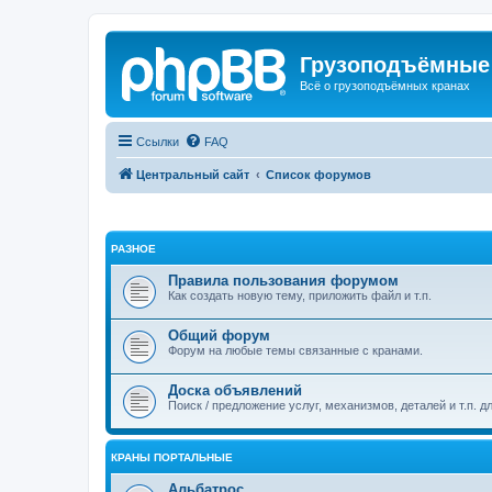
Грузоподъёмные
Всё о грузоподъёмных кранах
Ссылки
FAQ
Центральный сайт
Список форумов
РАЗНОЕ
Правила пользования форумом
Как создать новую тему, приложить файл и т.п.
Общий форум
Форум на любые темы связанные с кранами.
Доска объявлений
Поиск / предложение услуг, механизмов, деталей и т.п. д
КРАНЫ ПОРТАЛЬНЫЕ
Альбатрос