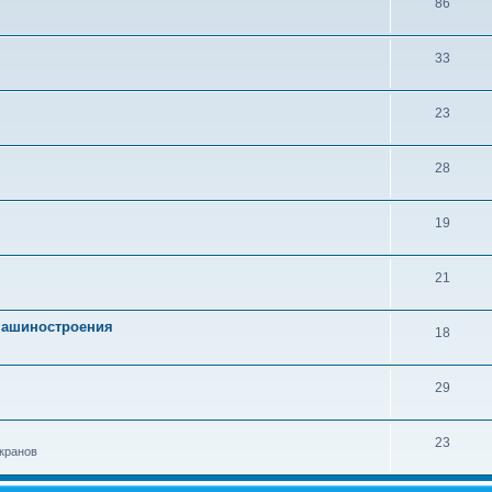
86
33
23
28
19
21
 машиностроения
18
29
23
кранов