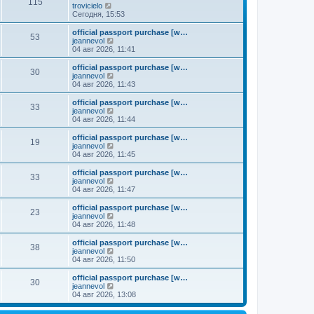
к
115
П
trovicielo
м
е
п
е
Сегодня, 15:53
у
д
о
р
с
н
с
е
о
official passport purchase [w…
е
л
53
й
о
П
jeannevol
м
е
т
б
е
04 авг 2026, 11:41
у
д
и
щ
р
с
н
к
е
е
о
official passport purchase [w…
е
30
п
н
й
П
о
jeannevol
м
о
и
т
е
б
04 авг 2026, 11:43
у
с
ю
и
р
щ
с
л
к
е
е
о
official passport purchase [w…
е
33
п
й
н
о
П
jeannevol
д
о
т
и
б
е
04 авг 2026, 11:44
н
с
и
ю
щ
р
е
л
к
е
е
official passport purchase [w…
м
е
19
п
н
й
П
jeannevol
у
д
о
и
т
е
04 авг 2026, 11:45
с
н
с
ю
и
р
о
е
л
к
е
official passport purchase [w…
о
м
е
33
п
й
П
jeannevol
б
у
д
о
т
е
04 авг 2026, 11:47
щ
с
н
с
и
р
е
о
е
л
к
е
н
official passport purchase [w…
о
м
е
23
п
й
и
П
jeannevol
б
у
д
о
т
ю
е
04 авг 2026, 11:48
щ
с
н
с
и
р
е
о
е
л
к
е
н
official passport purchase [w…
о
м
е
38
п
й
и
П
jeannevol
б
у
д
о
т
ю
е
04 авг 2026, 11:50
щ
с
н
с
и
р
е
о
е
л
к
е
н
official passport purchase [w…
о
м
е
30
п
й
и
П
jeannevol
б
у
д
о
т
ю
е
04 авг 2026, 13:08
щ
с
н
с
и
р
е
о
е
л
к
е
н
о