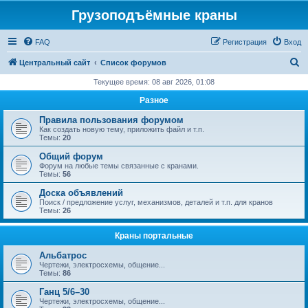
Грузоподъёмные краны
FAQ
Регистрация
Вход
П
Центральный сайт
Список форумов
о
Текущее время: 08 авг 2026, 01:08
и
Разное
с
Правила пользования форумом
к
Как создать новую тему, приложить файл и т.п.
Темы:
20
Общий форум
Форум на любые темы связанные с кранами.
Темы:
56
Доска объявлений
Поиск / предложение услуг, механизмов, деталей и т.п. для кранов
Темы:
26
Краны портальные
Альбатрос
Чертежи, электросхемы, общение...
Темы:
86
Ганц 5/6–30
Чертежи, электросхемы, общение...