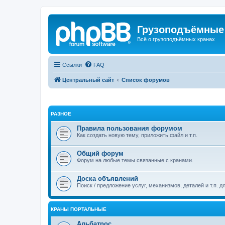
Грузоподъёмные
Всё о грузоподъёмных кранах
Ссылки
FAQ
Центральный сайт
Список форумов
РАЗНОЕ
Правила пользования форумом
Как создать новую тему, приложить файл и т.п.
Общий форум
Форум на любые темы связанные с кранами.
Доска объявлений
Поиск / предложение услуг, механизмов, деталей и т.п. д
КРАНЫ ПОРТАЛЬНЫЕ
Альбатрос