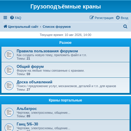
Грузоподъёмные краны
FAQ
Регистрация
Вход
П
Центральный сайт
Список форумов
о
Текущее время: 10 авг 2026, 14:00
и
Разное
с
Правила пользования форумом
к
Как создать новую тему, приложить файл и т.п.
Темы:
21
Общий форум
Форум на любые темы связанные с кранами.
Темы:
59
Доска объявлений
Поиск / предложение услуг, механизмов, деталей и т.п. для кранов
Темы:
27
Краны портальные
Альбатрос
Чертежи, электросхемы, общение...
Темы:
89
Ганц 5/6–30
Чертежи, электросхемы, общение...