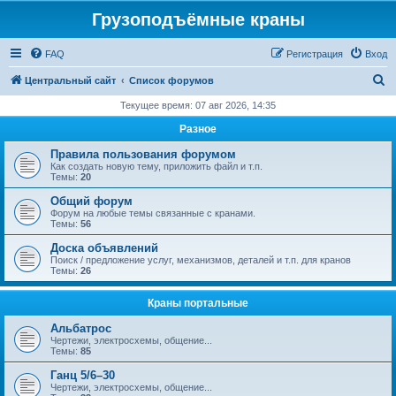
Грузоподъёмные краны
FAQ
Регистрация
Вход
П
Центральный сайт
Список форумов
о
Текущее время: 07 авг 2026, 14:35
и
Разное
с
Правила пользования форумом
к
Как создать новую тему, приложить файл и т.п.
Темы:
20
Общий форум
Форум на любые темы связанные с кранами.
Темы:
56
Доска объявлений
Поиск / предложение услуг, механизмов, деталей и т.п. для кранов
Темы:
26
Краны портальные
Альбатрос
Чертежи, электросхемы, общение...
Темы:
85
Ганц 5/6–30
Чертежи, электросхемы, общение...