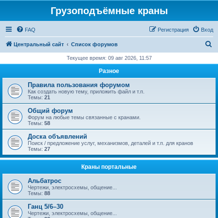
Грузоподъёмные краны
FAQ
Регистрация
Вход
П
Центральный сайт
Список форумов
о
Текущее время: 09 авг 2026, 11:57
и
Разное
с
Правила пользования форумом
к
Как создать новую тему, приложить файл и т.п.
Темы:
21
Общий форум
Форум на любые темы связанные с кранами.
Темы:
58
Доска объявлений
Поиск / предложение услуг, механизмов, деталей и т.п. для кранов
Темы:
27
Краны портальные
Альбатрос
Чертежи, электросхемы, общение...
Темы:
88
Ганц 5/6–30
Чертежи, электросхемы, общение...