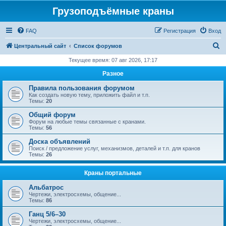
Грузоподъёмные краны
FAQ
Регистрация
Вход
П
Центральный сайт
Список форумов
о
Текущее время: 07 авг 2026, 17:17
и
Разное
с
Правила пользования форумом
к
Как создать новую тему, приложить файл и т.п.
Темы:
20
Общий форум
Форум на любые темы связанные с кранами.
Темы:
56
Доска объявлений
Поиск / предложение услуг, механизмов, деталей и т.п. для кранов
Темы:
26
Краны портальные
Альбатрос
Чертежи, электросхемы, общение...
Темы:
86
Ганц 5/6–30
Чертежи, электросхемы, общение...