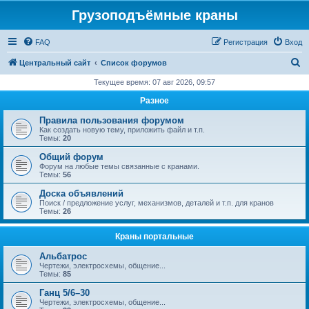
Грузоподъёмные краны
FAQ
Регистрация
Вход
П
Центральный сайт
Список форумов
о
Текущее время: 07 авг 2026, 09:57
и
Разное
с
Правила пользования форумом
к
Как создать новую тему, приложить файл и т.п.
Темы:
20
Общий форум
Форум на любые темы связанные с кранами.
Темы:
56
Доска объявлений
Поиск / предложение услуг, механизмов, деталей и т.п. для кранов
Темы:
26
Краны портальные
Альбатрос
Чертежи, электросхемы, общение...
Темы:
85
Ганц 5/6–30
Чертежи, электросхемы, общение...