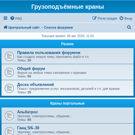
Грузоподъёмные краны
FAQ
Регистрация
Вход
П
Центральный сайт
Список форумов
о
Текущее время: 06 авг 2026, 11:02
и
Разное
с
Правила пользования форумом
к
Как создать новую тему, приложить файл и т.п.
Темы:
20
Общий форум
Форум на любые темы связанные с кранами.
Темы:
56
Доска объявлений
Поиск / предложение услуг, механизмов, деталей и т.п. для кранов
Темы:
26
Краны портальные
Альбатрос
Чертежи, электросхемы, общение...
Темы:
84
Ганц 5/6–30
Чертежи, электросхемы, общение...