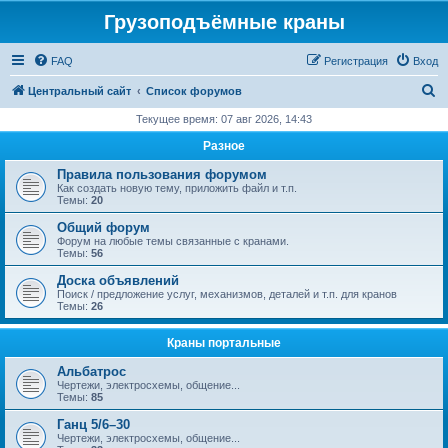
Грузоподъёмные краны
FAQ
Регистрация
Вход
П
Центральный сайт
Список форумов
о
Текущее время: 07 авг 2026, 14:43
и
Разное
с
Правила пользования форумом
к
Как создать новую тему, приложить файл и т.п.
Темы:
20
Общий форум
Форум на любые темы связанные с кранами.
Темы:
56
Доска объявлений
Поиск / предложение услуг, механизмов, деталей и т.п. для кранов
Темы:
26
Краны портальные
Альбатрос
Чертежи, электросхемы, общение...
Темы:
85
Ганц 5/6–30
Чертежи, электросхемы, общение...