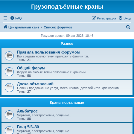
Грузоподъёмные краны
FAQ
Регистрация
Вход
П
Центральный сайт
Список форумов
о
Текущее время: 09 авг 2026, 10:46
и
Разное
с
Правила пользования форумом
к
Как создать новую тему, приложить файл и т.п.
Темы:
21
Общий форум
Форум на любые темы связанные с кранами.
Темы:
58
Доска объявлений
Поиск / предложение услуг, механизмов, деталей и т.п. для кранов
Темы:
27
Краны портальные
Альбатрос
Чертежи, электросхемы, общение...
Темы:
88
Ганц 5/6–30
Чертежи, электросхемы, общение...