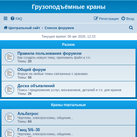
Грузоподъёмные краны
FAQ
Регистрация
Вход
П
Центральный сайт
Список форумов
о
Текущее время: 06 авг 2026, 12:23
и
Разное
с
Правила пользования форумом
к
Как создать новую тему, приложить файл и т.п.
Темы:
20
Общий форум
Форум на любые темы связанные с кранами.
Темы:
56
Доска объявлений
Поиск / предложение услуг, механизмов, деталей и т.п. для кранов
Темы:
26
Краны портальные
Альбатрос
Чертежи, электросхемы, общение...
Темы:
84
Ганц 5/6–30
Чертежи, электросхемы, общение...