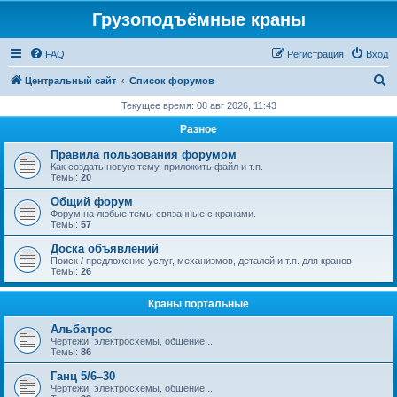
Грузоподъёмные краны
FAQ
Регистрация
Вход
П
Центральный сайт
Список форумов
о
Текущее время: 08 авг 2026, 11:43
и
Разное
с
Правила пользования форумом
к
Как создать новую тему, приложить файл и т.п.
Темы:
20
Общий форум
Форум на любые темы связанные с кранами.
Темы:
57
Доска объявлений
Поиск / предложение услуг, механизмов, деталей и т.п. для кранов
Темы:
26
Краны портальные
Альбатрос
Чертежи, электросхемы, общение...
Темы:
86
Ганц 5/6–30
Чертежи, электросхемы, общение...