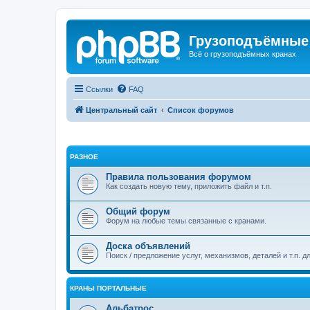
Грузоподъёмные
Всё о грузоподъёмных кранах
Ссылки
FAQ
Центральный сайт
Список форумов
РАЗНОЕ
Правила пользования форумом
Как создать новую тему, приложить файл и т.п.
Общий форум
Форум на любые темы связанные с кранами.
Доска объявлений
Поиск / предложение услуг, механизмов, деталей и т.п. д
КРАНЫ ПОРТАЛЬНЫЕ
Альбатрос