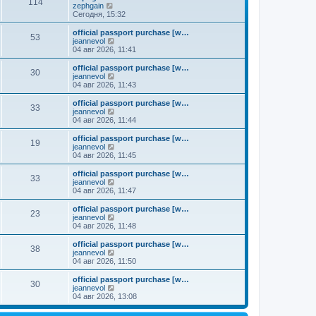
к
114
П
zephgain
м
е
п
е
Сегодня, 15:32
у
д
о
р
с
н
с
е
о
official passport purchase [w…
е
л
53
й
о
П
jeannevol
м
е
т
б
е
04 авг 2026, 11:41
у
д
и
щ
р
с
н
к
е
е
о
official passport purchase [w…
е
30
п
н
й
П
о
jeannevol
м
о
и
т
е
б
04 авг 2026, 11:43
у
с
ю
и
р
щ
с
л
к
е
е
о
official passport purchase [w…
е
33
п
й
н
о
П
jeannevol
д
о
т
и
б
е
04 авг 2026, 11:44
н
с
и
ю
щ
р
е
л
к
е
е
official passport purchase [w…
м
е
19
п
н
й
П
jeannevol
у
д
о
и
т
е
04 авг 2026, 11:45
с
н
с
ю
и
р
о
е
л
к
е
official passport purchase [w…
о
м
е
33
п
й
П
jeannevol
б
у
д
о
т
е
04 авг 2026, 11:47
щ
с
н
с
и
р
е
о
е
л
к
е
н
official passport purchase [w…
о
м
е
23
п
й
и
П
jeannevol
б
у
д
о
т
ю
е
04 авг 2026, 11:48
щ
с
н
с
и
р
е
о
е
л
к
е
н
official passport purchase [w…
о
м
е
38
п
й
и
П
jeannevol
б
у
д
о
т
ю
е
04 авг 2026, 11:50
щ
с
н
с
и
р
е
о
е
л
к
е
н
official passport purchase [w…
о
м
е
30
п
й
и
П
jeannevol
б
у
д
о
т
ю
е
04 авг 2026, 13:08
щ
с
н
с
и
р
е
о
е
л
к
е
н
о