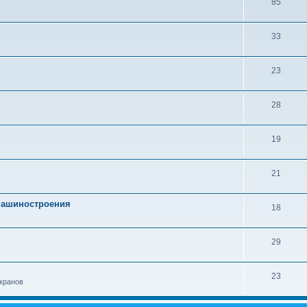
85
33
23
28
19
21
 машиностроения
18
29
23
кранов