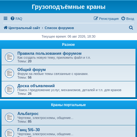
Грузоподъёмные краны
FAQ
Регистрация
Вход
П
Центральный сайт
Список форумов
о
Текущее время: 06 авг 2026, 18:30
и
Разное
с
Правила пользования форумом
к
Как создать новую тему, приложить файл и т.п.
Темы:
20
Общий форум
Форум на любые темы связанные с кранами.
Темы:
56
Доска объявлений
Поиск / предложение услуг, механизмов, деталей и т.п. для кранов
Темы:
26
Краны портальные
Альбатрос
Чертежи, электросхемы, общение...
Темы:
85
Ганц 5/6–30
Чертежи, электросхемы, общение...