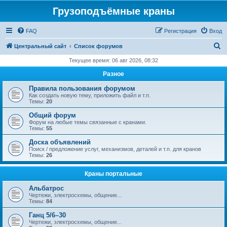
Грузоподъёмные краны
FAQ
Регистрация
Вход
П
Центральный сайт
Список форумов
о
Текущее время: 06 авг 2026, 08:32
и
Разное
с
Правила пользования форумом
к
Как создать новую тему, приложить файл и т.п.
Темы:
20
Общий форум
Форум на любые темы связанные с кранами.
Темы:
55
Доска объявлений
Поиск / предложение услуг, механизмов, деталей и т.п. для кранов
Темы:
26
Краны портальные
Альбатрос
Чертежи, электросхемы, общение...
Темы:
84
Ганц 5/6–30
Чертежи, электросхемы, общение...