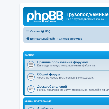
Грузоподъёмные
Всё о грузоподъёмных кранах
Ссылки
FAQ
Центральный сайт
Список форумов
РАЗНОЕ
Правила пользования форумом
Как создать новую тему, приложить файл и т.п.
Общий форум
Форум на любые темы связанные с кранами.
Доска объявлений
Поиск / предложение услуг, механизмов, деталей и т.п. д
КРАНЫ ПОРТАЛЬНЫЕ
Альбатрос