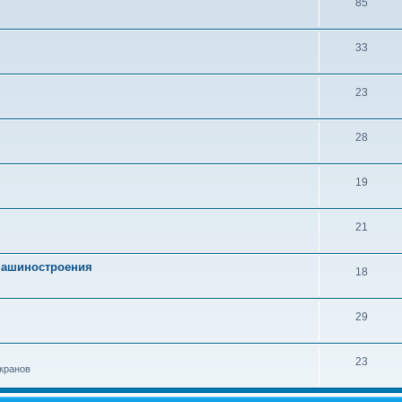
85
33
23
28
19
21
 машиностроения
18
29
23
кранов