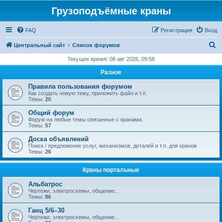
Грузоподъёмные краны
FAQ
Регистрация
Вход
П
Центральный сайт
Список форумов
о
Текущее время: 08 авг 2026, 09:58
и
Разное
с
Правила пользования форумом
к
Как создать новую тему, приложить файл и т.п.
Темы:
20
Общий форум
Форум на любые темы связанные с кранами.
Темы:
57
Доска объявлений
Поиск / предложение услуг, механизмов, деталей и т.п. для кранов
Темы:
26
Краны портальные
Альбатрос
Чертежи, электросхемы, общение...
Темы:
86
Ганц 5/6–30
Чертежи, электросхемы, общение...