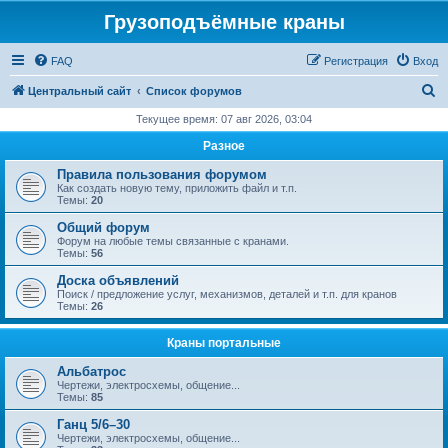
Грузоподъёмные краны
FAQ
Регистрация
Вход
П
Центральный сайт
Список форумов
о
Текущее время: 07 авг 2026, 03:04
и
Разное
с
Правила пользования форумом
к
Как создать новую тему, приложить файл и т.п.
Темы:
20
Общий форум
Форум на любые темы связанные с кранами.
Темы:
56
Доска объявлений
Поиск / предложение услуг, механизмов, деталей и т.п. для кранов
Темы:
26
Краны портальные
Альбатрос
Чертежи, электросхемы, общение...
Темы:
85
Ганц 5/6–30
Чертежи, электросхемы, общение...