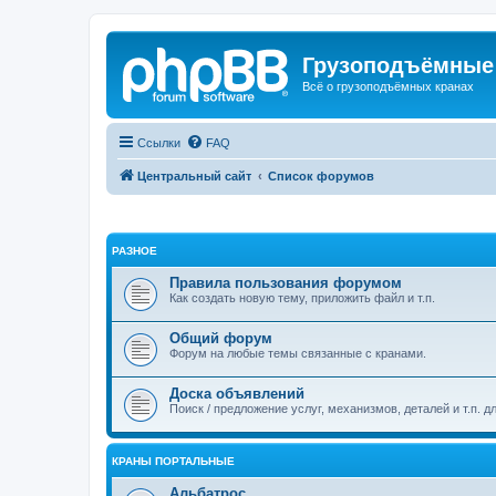
Грузоподъёмные
Всё о грузоподъёмных кранах
Ссылки
FAQ
Центральный сайт
Список форумов
РАЗНОЕ
Правила пользования форумом
Как создать новую тему, приложить файл и т.п.
Общий форум
Форум на любые темы связанные с кранами.
Доска объявлений
Поиск / предложение услуг, механизмов, деталей и т.п. д
КРАНЫ ПОРТАЛЬНЫЕ
Альбатрос