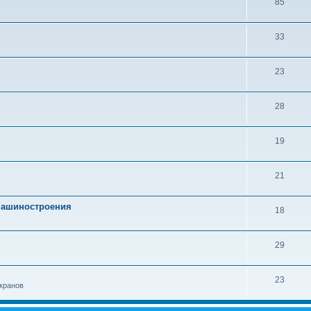
85
33
23
28
19
21
 машиностроения
18
29
23
кранов