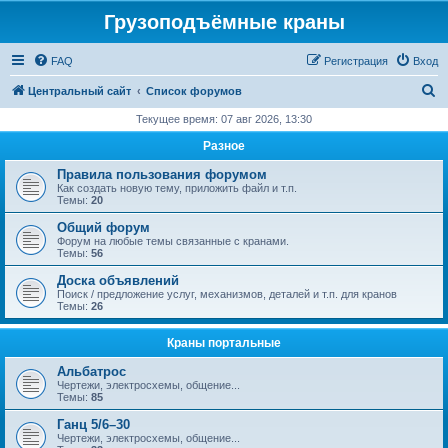
Грузоподъёмные краны
FAQ
Регистрация
Вход
П
Центральный сайт
Список форумов
о
Текущее время: 07 авг 2026, 13:30
и
Разное
с
Правила пользования форумом
к
Как создать новую тему, приложить файл и т.п.
Темы:
20
Общий форум
Форум на любые темы связанные с кранами.
Темы:
56
Доска объявлений
Поиск / предложение услуг, механизмов, деталей и т.п. для кранов
Темы:
26
Краны портальные
Альбатрос
Чертежи, электросхемы, общение...
Темы:
85
Ганц 5/6–30
Чертежи, электросхемы, общение...