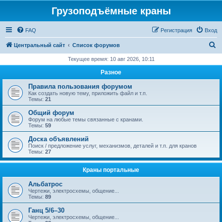
Грузоподъёмные краны
FAQ
Регистрация
Вход
П
Центральный сайт
Список форумов
о
Текущее время: 10 авг 2026, 10:11
и
Разное
с
Правила пользования форумом
к
Как создать новую тему, приложить файл и т.п.
Темы:
21
Общий форум
Форум на любые темы связанные с кранами.
Темы:
59
Доска объявлений
Поиск / предложение услуг, механизмов, деталей и т.п. для кранов
Темы:
27
Краны портальные
Альбатрос
Чертежи, электросхемы, общение...
Темы:
89
Ганц 5/6–30
Чертежи, электросхемы, общение...