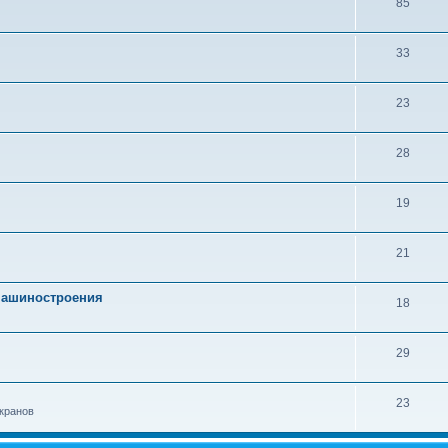
85
33
23
28
19
21
 машиностроения
18
29
23
кранов