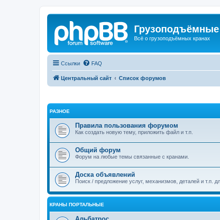
Грузоподъёмные
Всё о грузоподъёмных кранах
Ссылки
FAQ
Центральный сайт
Список форумов
РАЗНОЕ
Правила пользования форумом
Как создать новую тему, приложить файл и т.п.
Общий форум
Форум на любые темы связанные с кранами.
Доска объявлений
Поиск / предложение услуг, механизмов, деталей и т.п. д
КРАНЫ ПОРТАЛЬНЫЕ
Альбатрос