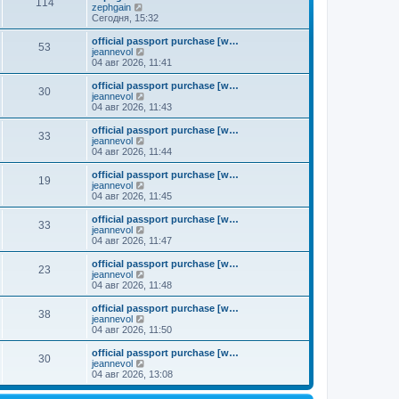
к
114
П
zephgain
м
е
п
е
Сегодня, 15:32
у
д
о
р
с
н
с
е
о
official passport purchase [w…
е
л
53
й
о
П
jeannevol
м
е
т
б
е
04 авг 2026, 11:41
у
д
и
щ
р
с
н
к
е
е
о
official passport purchase [w…
е
30
п
н
й
П
о
jeannevol
м
о
и
т
е
б
04 авг 2026, 11:43
у
с
ю
и
р
щ
с
л
к
е
е
о
official passport purchase [w…
е
33
п
й
н
о
П
jeannevol
д
о
т
и
б
е
04 авг 2026, 11:44
н
с
и
ю
щ
р
е
л
к
е
е
official passport purchase [w…
м
е
19
п
н
й
П
jeannevol
у
д
о
и
т
е
04 авг 2026, 11:45
с
н
с
ю
и
р
о
е
л
к
е
official passport purchase [w…
о
м
е
33
п
й
П
jeannevol
б
у
д
о
т
е
04 авг 2026, 11:47
щ
с
н
с
и
р
е
о
е
л
к
е
н
official passport purchase [w…
о
м
е
23
п
й
и
П
jeannevol
б
у
д
о
т
ю
е
04 авг 2026, 11:48
щ
с
н
с
и
р
е
о
е
л
к
е
н
official passport purchase [w…
о
м
е
38
п
й
и
П
jeannevol
б
у
д
о
т
ю
е
04 авг 2026, 11:50
щ
с
н
с
и
р
е
о
е
л
к
е
н
official passport purchase [w…
о
м
е
30
п
й
и
П
jeannevol
б
у
д
о
т
ю
е
04 авг 2026, 13:08
щ
с
н
с
и
р
е
о
е
л
к
е
н
о