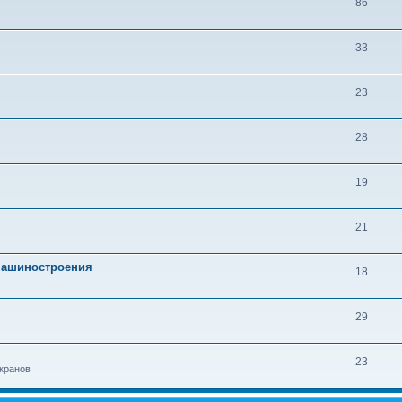
86
33
23
28
19
21
 машиностроения
18
29
23
кранов