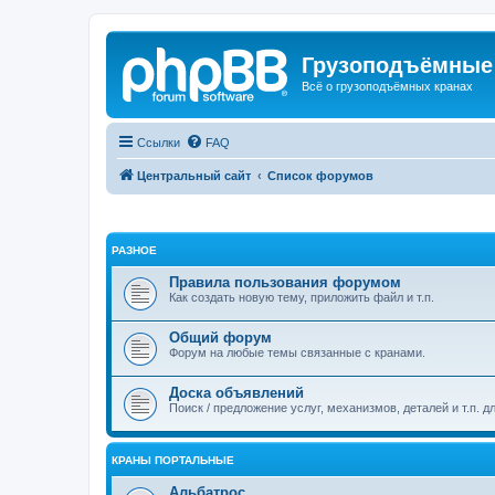
Грузоподъёмные
Всё о грузоподъёмных кранах
Ссылки
FAQ
Центральный сайт
Список форумов
РАЗНОЕ
Правила пользования форумом
Как создать новую тему, приложить файл и т.п.
Общий форум
Форум на любые темы связанные с кранами.
Доска объявлений
Поиск / предложение услуг, механизмов, деталей и т.п. д
КРАНЫ ПОРТАЛЬНЫЕ
Альбатрос