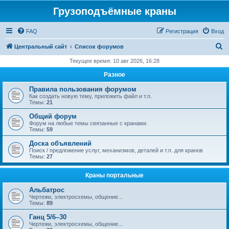
Грузоподъёмные краны
FAQ
Регистрация
Вход
П
Центральный сайт
Список форумов
о
Текущее время: 10 авг 2026, 16:28
и
Разное
с
Правила пользования форумом
к
Как создать новую тему, приложить файл и т.п.
Темы:
21
Общий форум
Форум на любые темы связанные с кранами.
Темы:
59
Доска объявлений
Поиск / предложение услуг, механизмов, деталей и т.п. для кранов
Темы:
27
Краны портальные
Альбатрос
Чертежи, электросхемы, общение...
Темы:
89
Ганц 5/6–30
Чертежи, электросхемы, общение...