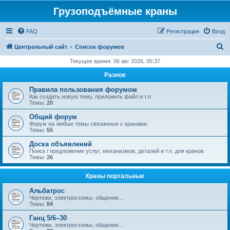
Грузоподъёмные краны
FAQ
Регистрация
Вход
П
Центральный сайт
Список форумов
о
Текущее время: 06 авг 2026, 05:37
и
Разное
с
Правила пользования форумом
к
Как создать новую тему, приложить файл и т.п.
Темы:
20
Общий форум
Форум на любые темы связанные с кранами.
Темы:
55
Доска объявлений
Поиск / предложение услуг, механизмов, деталей и т.п. для кранов
Темы:
26
Краны портальные
Альбатрос
Чертежи, электросхемы, общение...
Темы:
84
Ганц 5/6–30
Чертежи, электросхемы, общение...