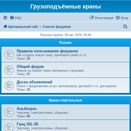
Грузоподъёмные краны
FAQ
Регистрация
Вход
П
Центральный сайт
Список форумов
о
Текущее время: 08 авг 2026, 09:46
и
Разное
с
Правила пользования форумом
к
Как создать новую тему, приложить файл и т.п.
Темы:
20
Общий форум
Форум на любые темы связанные с кранами.
Темы:
57
Доска объявлений
Поиск / предложение услуг, механизмов, деталей и т.п. для кранов
Темы:
26
Краны портальные
Альбатрос
Чертежи, электросхемы, общение...
Темы:
86
Ганц 5/6–30
Чертежи, электросхемы, общение...