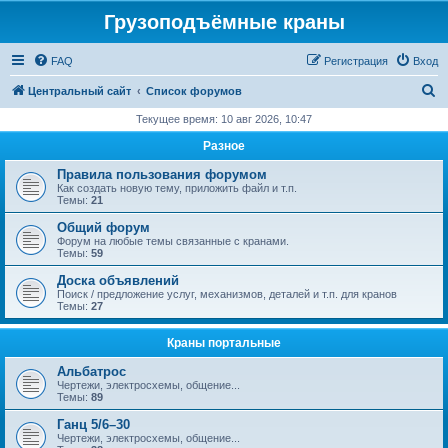
Грузоподъёмные краны
FAQ
Регистрация
Вход
П
Центральный сайт
Список форумов
о
Текущее время: 10 авг 2026, 10:47
и
Разное
с
Правила пользования форумом
к
Как создать новую тему, приложить файл и т.п.
Темы:
21
Общий форум
Форум на любые темы связанные с кранами.
Темы:
59
Доска объявлений
Поиск / предложение услуг, механизмов, деталей и т.п. для кранов
Темы:
27
Краны портальные
Альбатрос
Чертежи, электросхемы, общение...
Темы:
89
Ганц 5/6–30
Чертежи, электросхемы, общение...