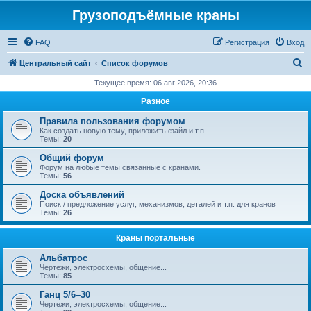
Грузоподъёмные краны
FAQ
Регистрация
Вход
П
Центральный сайт
Список форумов
о
Текущее время: 06 авг 2026, 20:36
и
Разное
с
Правила пользования форумом
к
Как создать новую тему, приложить файл и т.п.
Темы:
20
Общий форум
Форум на любые темы связанные с кранами.
Темы:
56
Доска объявлений
Поиск / предложение услуг, механизмов, деталей и т.п. для кранов
Темы:
26
Краны портальные
Альбатрос
Чертежи, электросхемы, общение...
Темы:
85
Ганц 5/6–30
Чертежи, электросхемы, общение...