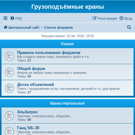
Грузоподъёмные краны
FAQ
Регистрация
Вход
П
Центральный сайт
Список форумов
о
Текущее время: 10 авг 2026, 18:56
и
Разное
с
Правила пользования форумом
к
Как создать новую тему, приложить файл и т.п.
Темы:
21
Общий форум
Форум на любые темы связанные с кранами.
Темы:
59
Доска объявлений
Поиск / предложение услуг, механизмов, деталей и т.п. для кранов
Темы:
27
Краны портальные
Альбатрос
Чертежи, электросхемы, общение...
Темы:
89
Ганц 5/6–30
Чертежи, электросхемы, общение...