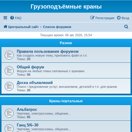
Грузоподъёмные краны
FAQ
Регистрация
Вход
П
Центральный сайт
Список форумов
о
Текущее время: 06 авг 2026, 15:54
и
Разное
с
Правила пользования форумом
к
Как создать новую тему, приложить файл и т.п.
Темы:
20
Общий форум
Форум на любые темы связанные с кранами.
Темы:
56
Доска объявлений
Поиск / предложение услуг, механизмов, деталей и т.п. для кранов
Темы:
26
Краны портальные
Альбатрос
Чертежи, электросхемы, общение...
Темы:
85
Ганц 5/6–30
Чертежи, электросхемы, общение...