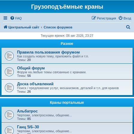
Грузоподъёмные краны
FAQ
Регистрация
Вход
П
Центральный сайт
Список форумов
о
Текущее время: 06 авг 2026, 23:27
и
Разное
с
Правила пользования форумом
к
Как создать новую тему, приложить файл и т.п.
Темы:
20
Общий форум
Форум на любые темы связанные с кранами.
Темы:
56
Доска объявлений
Поиск / предложение услуг, механизмов, деталей и т.п. для кранов
Темы:
26
Краны портальные
Альбатрос
Чертежи, электросхемы, общение...
Темы:
85
Ганц 5/6–30
Чертежи, электросхемы, общение...