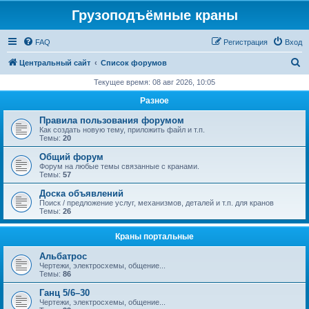
Грузоподъёмные краны
FAQ
Регистрация
Вход
П
Центральный сайт
Список форумов
о
Текущее время: 08 авг 2026, 10:05
и
Разное
с
Правила пользования форумом
к
Как создать новую тему, приложить файл и т.п.
Темы:
20
Общий форум
Форум на любые темы связанные с кранами.
Темы:
57
Доска объявлений
Поиск / предложение услуг, механизмов, деталей и т.п. для кранов
Темы:
26
Краны портальные
Альбатрос
Чертежи, электросхемы, общение...
Темы:
86
Ганц 5/6–30
Чертежи, электросхемы, общение...