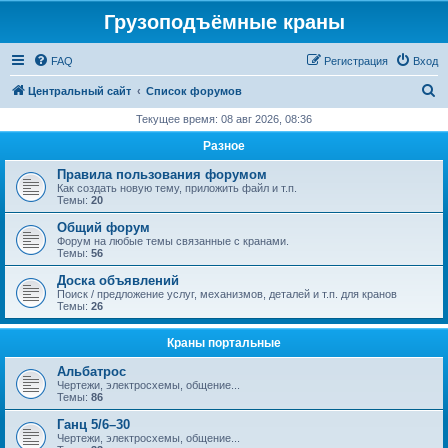
Грузоподъёмные краны
FAQ
Регистрация
Вход
П
Центральный сайт
Список форумов
о
Текущее время: 08 авг 2026, 08:36
и
Разное
с
Правила пользования форумом
к
Как создать новую тему, приложить файл и т.п.
Темы:
20
Общий форум
Форум на любые темы связанные с кранами.
Темы:
56
Доска объявлений
Поиск / предложение услуг, механизмов, деталей и т.п. для кранов
Темы:
26
Краны портальные
Альбатрос
Чертежи, электросхемы, общение...
Темы:
86
Ганц 5/6–30
Чертежи, электросхемы, общение...