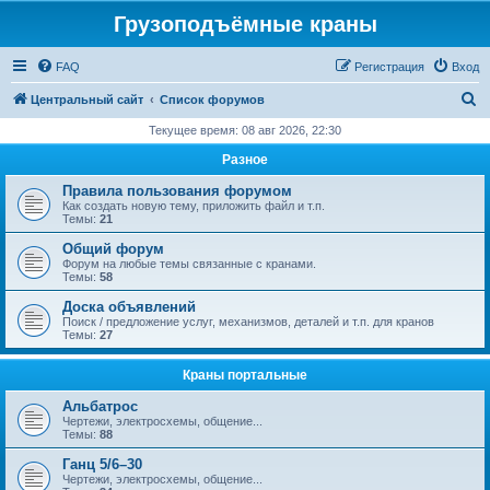
Грузоподъёмные краны
FAQ
Регистрация
Вход
П
Центральный сайт
Список форумов
о
Текущее время: 08 авг 2026, 22:30
и
Разное
с
Правила пользования форумом
к
Как создать новую тему, приложить файл и т.п.
Темы:
21
Общий форум
Форум на любые темы связанные с кранами.
Темы:
58
Доска объявлений
Поиск / предложение услуг, механизмов, деталей и т.п. для кранов
Темы:
27
Краны портальные
Альбатрос
Чертежи, электросхемы, общение...
Темы:
88
Ганц 5/6–30
Чертежи, электросхемы, общение...