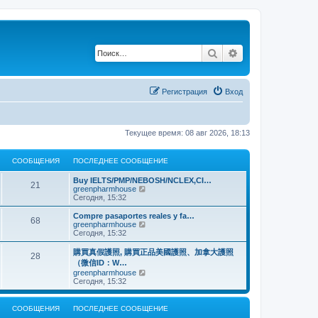
Поиск
Расширенный по
Регистрация
Вход
Текущее время: 08 авг 2026, 18:13
СООБЩЕНИЯ
ПОСЛЕДНЕЕ СООБЩЕНИЕ
Buy IELTS/PMP/NEBOSH/NCLEX,CI…
21
П
greenpharmhouse
е
Сегодня, 15:32
р
е
Compre pasaportes reales y fa…
68
й
П
greenpharmhouse
т
е
Сегодня, 15:32
и
р
к
е
購買真假護照, 購買正品美國護照、加拿大護照
28
п
й
（微信ID：W…
о
т
П
greenpharmhouse
с
и
е
Сегодня, 15:32
л
к
р
е
п
е
д
о
й
н
СООБЩЕНИЯ
ПОСЛЕДНЕЕ СООБЩЕНИЕ
с
т
е
л