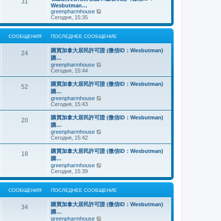
о
31
й
щ
с
н
Wesbutman…
с
т
е
о
е
П
greenpharmhouse
л
и
н
о
м
е
Сегодня, 15:35
е
к
и
б
у
р
д
п
ю
щ
с
е
н
о
е
о
й
е
СООБЩЕНИЯ
ПОСЛЕДНЕЕ СООБЩЕНИЕ
с
н
о
т
м
л
и
б
и
у
е
購買加拿大居民許可證 (微信ID：Wesbutman)
ю
щ
к
24
с
д
購…
е
п
о
н
н
о
П
greenpharmhouse
о
е
и
с
е
Сегодня, 15:44
б
м
ю
л
р
щ
у
е
е
е
購買加拿大居民許可證 (微信ID：Wesbutman)
с
52
д
й
н
購…
о
н
т
и
о
П
greenpharmhouse
е
и
ю
б
е
Сегодня, 15:43
м
к
щ
р
у
п
е
е
購買加拿大居民許可證 (微信ID：Wesbutman)
с
о
20
н
й
о
с
購…
и
т
о
л
П
greenpharmhouse
ю
и
б
е
е
Сегодня, 15:42
к
щ
д
р
п
е
н
е
購買加拿大居民許可證 (微信ID：Wesbutman)
о
н
е
18
й
с
購…
и
м
т
л
ю
у
П
greenpharmhouse
и
е
с
е
Сегодня, 15:39
к
д
о
р
п
н
о
е
о
е
б
й
СООБЩЕНИЯ
ПОСЛЕДНЕЕ СООБЩЕНИЕ
с
м
щ
т
л
у
е
и
е
購買加拿大居民許可證 (微信ID：Wesbutman)
с
н
к
34
д
о
購…
и
п
н
о
ю
о
П
greenpharmhouse
е