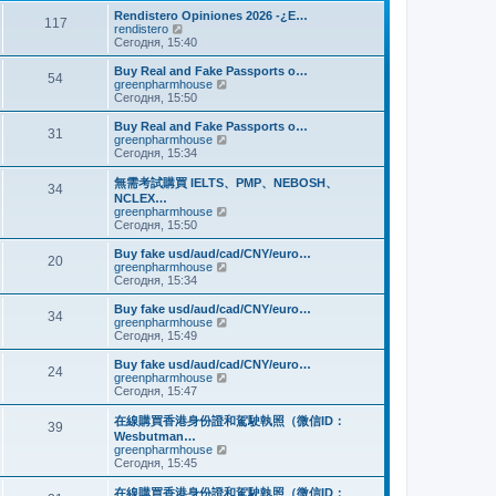
и
м
е
Rendistero Opiniones 2026 -¿E…
к
117
у
д
П
rendistero
п
с
н
е
Сегодня, 15:40
о
о
е
р
с
о
м
е
Buy Real and Fake Passports o…
л
б
54
у
й
П
greenpharmhouse
е
щ
с
т
е
Сегодня, 15:50
д
е
о
и
р
н
н
о
к
е
Buy Real and Fake Passports o…
е
и
б
31
п
й
П
greenpharmhouse
м
ю
щ
о
т
е
Сегодня, 15:34
у
е
с
и
р
с
н
л
к
е
о
無需考試購買 IELTS、PMP、NEBOSH、
и
е
34
п
й
о
NCLEX…
ю
д
о
т
б
П
greenpharmhouse
н
с
и
щ
е
Сегодня, 15:50
е
л
к
е
р
м
е
п
н
е
Buy fake usd/aud/cad/CNY/euro…
у
д
о
20
и
й
П
greenpharmhouse
с
н
с
ю
т
е
Сегодня, 15:34
о
е
л
и
р
о
м
е
к
е
б
Buy fake usd/aud/cad/CNY/euro…
у
д
34
п
й
щ
П
greenpharmhouse
с
н
о
т
е
е
Сегодня, 15:49
о
е
с
и
н
р
о
м
л
к
и
е
б
Buy fake usd/aud/cad/CNY/euro…
у
е
24
п
ю
й
щ
П
greenpharmhouse
с
д
о
т
е
е
Сегодня, 15:47
о
н
с
и
н
р
о
е
л
к
и
е
б
在線購買香港身份證和駕駛執照（微信ID：
м
е
39
п
ю
й
щ
Wesbutman…
у
д
о
т
е
П
greenpharmhouse
с
н
с
и
н
е
Сегодня, 15:45
о
е
л
к
и
р
о
м
е
п
ю
е
б
у
在線購買香港身份證和駕駛執照（微信ID：
д