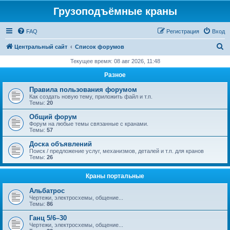
Грузоподъёмные краны
FAQ
Регистрация
Вход
П
Центральный сайт
Список форумов
о
Текущее время: 08 авг 2026, 11:48
и
Разное
с
Правила пользования форумом
к
Как создать новую тему, приложить файл и т.п.
Темы:
20
Общий форум
Форум на любые темы связанные с кранами.
Темы:
57
Доска объявлений
Поиск / предложение услуг, механизмов, деталей и т.п. для кранов
Темы:
26
Краны портальные
Альбатрос
Чертежи, электросхемы, общение...
Темы:
86
Ганц 5/6–30
Чертежи, электросхемы, общение...