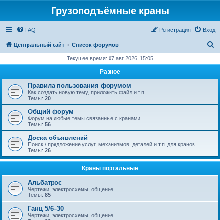
Грузоподъёмные краны
FAQ
Регистрация
Вход
П
Центральный сайт
Список форумов
о
Текущее время: 07 авг 2026, 15:05
и
Разное
с
Правила пользования форумом
к
Как создать новую тему, приложить файл и т.п.
Темы:
20
Общий форум
Форум на любые темы связанные с кранами.
Темы:
56
Доска объявлений
Поиск / предложение услуг, механизмов, деталей и т.п. для кранов
Темы:
26
Краны портальные
Альбатрос
Чертежи, электросхемы, общение...
Темы:
85
Ганц 5/6–30
Чертежи, электросхемы, общение...