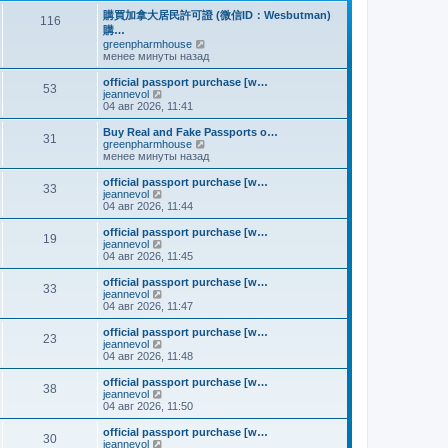
и
м
е
購買加拿大居民許可證 (微信ID：Wesbutman)
к
116
у
д
購…
п
с
н
о
П
greenpharmhouse
о
е
с
е
менее минуты назад
о
м
л
р
б
у
е
е
щ
official passport purchase [w…
с
53
д
й
П
е
jeannevol
о
н
т
е
н
04 авг 2026, 11:41
о
е
и
р
и
б
м
к
е
ю
щ
Buy Real and Fake Passports o…
31
у
п
й
е
П
greenpharmhouse
с
о
т
н
е
менее минуты назад
о
с
и
и
р
о
л
к
ю
е
official passport purchase [w…
б
е
33
п
й
П
jeannevol
щ
д
о
т
е
04 авг 2026, 11:44
е
н
с
и
р
н
е
л
к
е
official passport purchase [w…
и
м
е
19
п
й
П
jeannevol
ю
у
д
о
т
е
04 авг 2026, 11:45
с
н
с
и
р
о
е
л
к
е
official passport purchase [w…
о
м
е
33
п
й
П
jeannevol
б
у
д
о
т
е
04 авг 2026, 11:47
щ
с
н
с
и
р
е
о
е
л
к
е
н
official passport purchase [w…
о
м
е
23
п
й
П
и
jeannevol
б
у
д
о
т
е
ю
04 авг 2026, 11:48
щ
с
н
с
и
р
е
о
е
л
к
е
н
official passport purchase [w…
о
м
е
38
п
й
и
П
jeannevol
б
у
д
о
т
ю
е
04 авг 2026, 11:50
щ
с
н
с
и
р
е
о
е
л
к
е
н
official passport purchase [w…
о
м
е
30
п
й
П
и
jeannevol
б
у