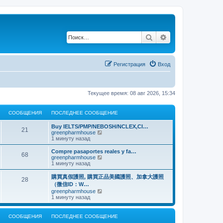
Поиск
Расширенный по
Регистрация
Вход
Текущее время: 08 авг 2026, 15:34
СООБЩЕНИЯ
ПОСЛЕДНЕЕ СООБЩЕНИЕ
Buy IELTS/PMP/NEBOSH/NCLEX,CI…
21
П
greenpharmhouse
е
1 минуту назад
р
е
Compre pasaportes reales y fa…
68
й
П
greenpharmhouse
т
е
1 минуту назад
и
р
к
е
購買真假護照, 購買正品美國護照、加拿大護照
28
п
й
（微信ID：W…
о
т
П
greenpharmhouse
с
и
е
1 минуту назад
л
к
р
е
п
е
д
о
й
н
СООБЩЕНИЯ
ПОСЛЕДНЕЕ СООБЩЕНИЕ
с
т
е
л