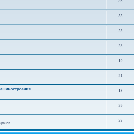
85
33
23
28
19
21
 машиностроения
18
29
23
кранов