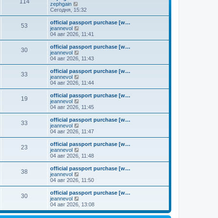
к
114
П
zephgain
м
е
п
е
Сегодня, 15:32
у
д
о
р
с
н
с
е
о
official passport purchase [w…
е
л
53
й
о
П
jeannevol
м
е
т
б
е
04 авг 2026, 11:41
у
д
и
щ
р
с
н
к
е
е
о
official passport purchase [w…
е
30
п
н
й
П
о
jeannevol
м
о
и
т
е
б
04 авг 2026, 11:43
у
с
ю
и
р
щ
с
л
к
е
е
о
official passport purchase [w…
е
33
п
й
н
о
П
jeannevol
д
о
т
и
б
е
04 авг 2026, 11:44
н
с
и
ю
щ
р
е
л
к
е
е
official passport purchase [w…
м
е
19
п
н
й
П
jeannevol
у
д
о
и
т
е
04 авг 2026, 11:45
с
н
с
ю
и
р
о
е
л
к
е
official passport purchase [w…
о
м
е
33
п
й
П
jeannevol
б
у
д
о
т
е
04 авг 2026, 11:47
щ
с
н
с
и
р
е
о
е
л
к
е
н
official passport purchase [w…
о
м
е
23
п
й
и
П
jeannevol
б
у
д
о
т
ю
е
04 авг 2026, 11:48
щ
с
н
с
и
р
е
о
е
л
к
е
н
official passport purchase [w…
о
м
е
38
п
й
и
П
jeannevol
б
у
д
о
т
ю
е
04 авг 2026, 11:50
щ
с
н
с
и
р
е
о
е
л
к
е
н
official passport purchase [w…
о
м
е
30
п
й
и
П
jeannevol
б
у
д
о
т
ю
е
04 авг 2026, 13:08
щ
с
н
с
и
р
е
о
е
л
к
е
н
о