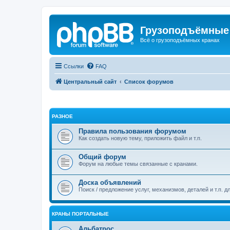
Грузоподъёмные
Всё о грузоподъёмных кранах
Ссылки
FAQ
Центральный сайт
Список форумов
РАЗНОЕ
Правила пользования форумом
Как создать новую тему, приложить файл и т.п.
Общий форум
Форум на любые темы связанные с кранами.
Доска объявлений
Поиск / предложение услуг, механизмов, деталей и т.п. д
КРАНЫ ПОРТАЛЬНЫЕ
Альбатрос