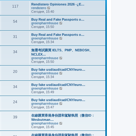
и
м
е
Rendistero Opiniones 2026 -¿E…
к
117
у
д
П
rendistero
п
с
н
е
Сегодня, 15:40
о
о
е
р
с
о
м
е
Buy Real and Fake Passports o…
л
б
54
у
й
П
greenpharmhouse
е
щ
с
т
е
Сегодня, 15:50
д
е
о
и
р
н
н
о
к
е
Buy Real and Fake Passports o…
е
и
б
31
п
й
П
greenpharmhouse
м
ю
щ
о
т
е
Сегодня, 15:34
у
е
с
и
р
с
н
л
к
е
о
無需考試購買 IELTS、PMP、NEBOSH、
и
е
34
п
й
о
NCLEX…
ю
д
о
т
б
П
greenpharmhouse
н
с
и
щ
е
Сегодня, 15:50
е
л
к
е
р
м
е
п
н
е
Buy fake usd/aud/cad/CNY/euro…
у
д
о
20
и
й
П
greenpharmhouse
с
н
с
ю
т
е
Сегодня, 15:34
о
е
л
и
р
о
м
е
к
е
б
Buy fake usd/aud/cad/CNY/euro…
у
д
34
п
й
щ
П
greenpharmhouse
с
н
о
т
е
е
Сегодня, 15:49
о
е
с
и
н
р
о
м
л
к
и
е
б
Buy fake usd/aud/cad/CNY/euro…
у
е
24
п
ю
й
щ
П
greenpharmhouse
с
д
о
т
е
е
Сегодня, 15:47
о
н
с
и
н
р
о
е
л
к
и
е
б
在線購買香港身份證和駕駛執照（微信ID：
м
е
39
п
ю
й
щ
Wesbutman…
у
д
о
т
е
П
greenpharmhouse
с
н
с
и
н
е
Сегодня, 15:45
о
е
л
к
и
р
о
м
е
п
ю
е
б
у
在線購買香港身份證和駕駛執照（微信ID：
д