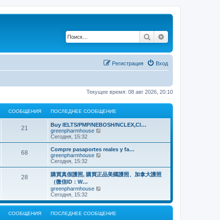
Поиск
Расширенный по
Регистрация
Вход
Текущее время: 08 авг 2026, 20:10
СООБЩЕНИЯ
ПОСЛЕДНЕЕ СООБЩЕНИЕ
Buy IELTS/PMP/NEBOSH/NCLEX,CI…
21
П
greenpharmhouse
е
Сегодня, 15:32
р
е
Compre pasaportes reales y fa…
68
й
П
greenpharmhouse
т
е
Сегодня, 15:32
и
р
к
е
購買真假護照, 購買正品美國護照、加拿大護照
28
п
й
（微信ID：W…
о
т
П
greenpharmhouse
с
и
е
Сегодня, 15:32
л
к
р
е
п
е
д
о
й
н
СООБЩЕНИЯ
ПОСЛЕДНЕЕ СООБЩЕНИЕ
с
т
е
л