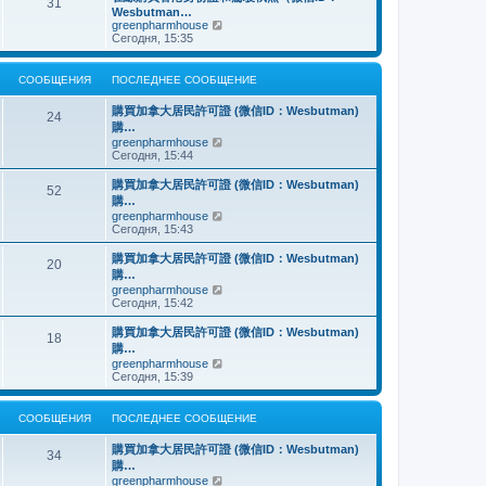
о
31
й
щ
с
н
Wesbutman…
с
т
е
о
е
П
greenpharmhouse
л
и
н
о
м
е
Сегодня, 15:35
е
к
и
б
у
р
д
п
ю
щ
с
е
н
о
е
о
й
е
СООБЩЕНИЯ
ПОСЛЕДНЕЕ СООБЩЕНИЕ
с
н
о
т
м
л
и
б
и
у
е
購買加拿大居民許可證 (微信ID：Wesbutman)
ю
щ
к
24
с
д
購…
е
п
о
н
н
о
П
greenpharmhouse
о
е
и
с
е
Сегодня, 15:44
б
м
ю
л
р
щ
у
е
е
е
購買加拿大居民許可證 (微信ID：Wesbutman)
с
52
д
й
н
購…
о
н
т
и
о
П
greenpharmhouse
е
и
ю
б
е
Сегодня, 15:43
м
к
щ
р
у
п
е
е
購買加拿大居民許可證 (微信ID：Wesbutman)
с
о
20
н
й
о
с
購…
и
т
о
л
П
greenpharmhouse
ю
и
б
е
е
Сегодня, 15:42
к
щ
д
р
п
е
н
е
購買加拿大居民許可證 (微信ID：Wesbutman)
о
н
е
18
й
с
購…
и
м
т
л
ю
у
П
greenpharmhouse
и
е
с
е
Сегодня, 15:39
к
д
о
р
п
н
о
е
о
е
б
й
СООБЩЕНИЯ
ПОСЛЕДНЕЕ СООБЩЕНИЕ
с
м
щ
т
л
у
е
и
е
購買加拿大居民許可證 (微信ID：Wesbutman)
с
н
к
34
д
о
購…
и
п
н
о
ю
о
П
greenpharmhouse
е