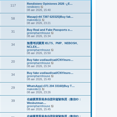
и
м
е
Rendistero Opiniones 2026 -¿E…
к
117
у
д
П
rendistero
п
с
н
е
08 авг 2026, 15:40
о
о
е
р
с
о
м
е
Wasap{+44 7397 620325}Buy fak…
л
б
58
у
й
П
makeolis11
е
щ
с
т
е
08 авг 2026, 23:21
д
е
о
и
р
н
н
о
к
е
Buy Real and Fake Passports o…
е
и
б
31
п
й
П
greenpharmhouse
м
ю
щ
о
т
е
08 авг 2026, 15:34
у
е
с
и
р
с
н
л
к
е
о
無需考試購買 IELTS、PMP、NEBOSH、
и
е
34
п
й
о
NCLEX…
ю
д
о
т
б
П
greenpharmhouse
н
с
и
щ
е
08 авг 2026, 15:50
е
л
к
е
р
м
е
п
н
е
Buy fake usd/aud/cad/CNY/euro…
у
д
о
20
и
й
П
greenpharmhouse
с
н
с
ю
т
е
08 авг 2026, 15:34
о
е
л
и
р
о
м
е
к
е
б
Buy fake usd/aud/cad/CNY/euro…
у
д
34
п
й
щ
П
greenpharmhouse
с
н
о
т
е
е
08 авг 2026, 15:49
о
е
с
и
н
р
о
м
л
к
и
е
б
WhatsApp(+371 204 33160)Buy T…
у
е
29
п
ю
й
щ
П
makeolis11
с
д
о
т
е
е
08 авг 2026, 23:26
о
н
с
и
н
р
о
е
л
к
и
е
б
在線購買香港身份證和駕駛執照（微信ID：
м
е
39
п
ю
й
щ
Wesbutman…
у
д
о
т
е
П
greenpharmhouse
с
н
с
и
н
е
08 авг 2026, 15:45
о
е
л
к
и
р
о
м
е
п
ю
е
б
у
在線購買香港身份證和駕駛執照（微信ID：
д