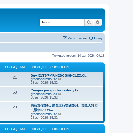
Поиск
Расширенный по
Регистрация
Вход
Текущее время: 10 авг 2026, 09:18
СООБЩЕНИЯ
ПОСЛЕДНЕЕ СООБЩЕНИЕ
Buy IELTS/PMP/NEBOSH/NCLEX,CI…
21
П
greenpharmhouse
е
08 авг 2026, 15:32
р
е
Compre pasaportes reales y fa…
68
й
П
greenpharmhouse
т
е
08 авг 2026, 15:32
и
р
к
е
購買真假護照, 購買正品美國護照、加拿大護照
28
п
й
（微信ID：W…
о
т
П
greenpharmhouse
с
и
е
08 авг 2026, 15:32
л
к
р
е
п
е
д
о
й
н
СООБЩЕНИЯ
ПОСЛЕДНЕЕ СООБЩЕНИЕ
с
т
е
л