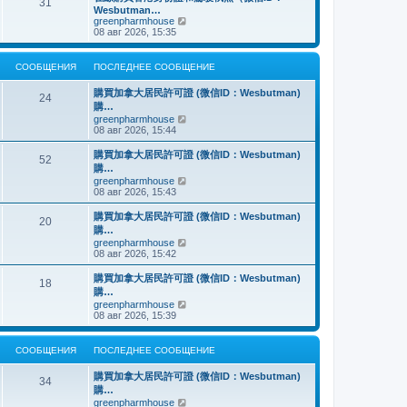
о
31
й
щ
с
н
Wesbutman…
с
т
е
о
е
П
greenpharmhouse
л
и
н
о
м
е
08 авг 2026, 15:35
е
к
и
б
у
р
д
п
ю
щ
с
е
н
о
е
о
й
е
СООБЩЕНИЯ
ПОСЛЕДНЕЕ СООБЩЕНИЕ
с
н
о
т
м
л
и
б
и
у
е
購買加拿大居民許可證 (微信ID：Wesbutman)
ю
щ
к
24
с
д
購…
е
п
о
н
н
о
П
greenpharmhouse
о
е
и
с
е
08 авг 2026, 15:44
б
м
ю
л
р
щ
у
е
е
е
購買加拿大居民許可證 (微信ID：Wesbutman)
с
52
д
й
н
購…
о
н
т
и
о
П
greenpharmhouse
е
и
ю
б
е
08 авг 2026, 15:43
м
к
щ
р
у
п
е
е
購買加拿大居民許可證 (微信ID：Wesbutman)
с
о
20
н
й
о
с
購…
и
т
о
л
П
greenpharmhouse
ю
и
б
е
е
08 авг 2026, 15:42
к
щ
д
р
п
е
н
е
購買加拿大居民許可證 (微信ID：Wesbutman)
о
н
е
18
й
с
購…
и
м
т
л
ю
у
П
greenpharmhouse
и
е
с
е
08 авг 2026, 15:39
к
д
о
р
п
н
о
е
о
е
б
й
СООБЩЕНИЯ
ПОСЛЕДНЕЕ СООБЩЕНИЕ
с
м
щ
т
л
у
е
и
е
購買加拿大居民許可證 (微信ID：Wesbutman)
с
н
к
34
д
о
購…
и
п
н
о
ю
о
П
greenpharmhouse
е