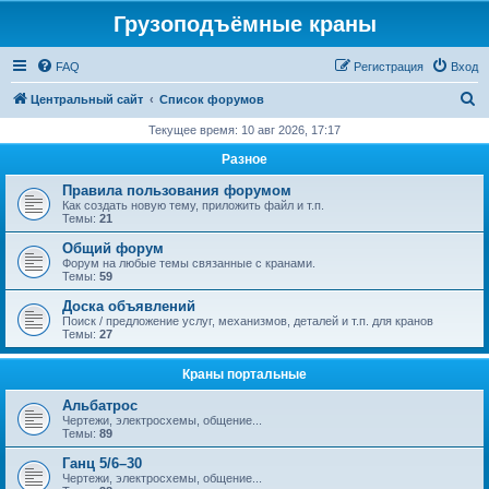
Грузоподъёмные краны
FAQ
Регистрация
Вход
П
Центральный сайт
Список форумов
о
Текущее время: 10 авг 2026, 17:17
и
Разное
с
Правила пользования форумом
к
Как создать новую тему, приложить файл и т.п.
Темы:
21
Общий форум
Форум на любые темы связанные с кранами.
Темы:
59
Доска объявлений
Поиск / предложение услуг, механизмов, деталей и т.п. для кранов
Темы:
27
Краны портальные
Альбатрос
Чертежи, электросхемы, общение...
Темы:
89
Ганц 5/6–30
Чертежи, электросхемы, общение...