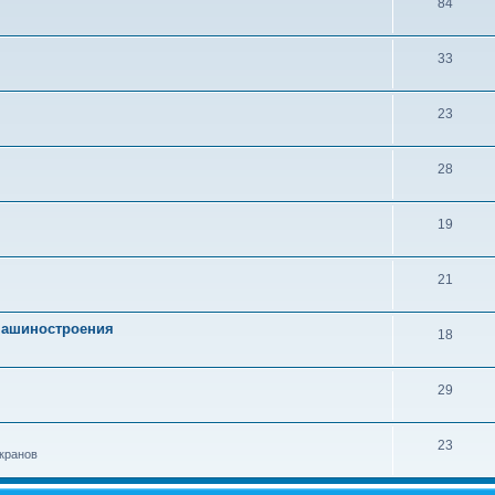
84
33
23
28
19
21
 машиностроения
18
29
23
кранов