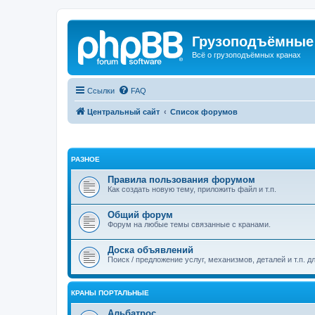
Грузоподъёмные
Всё о грузоподъёмных кранах
Ссылки
FAQ
Центральный сайт
Список форумов
РАЗНОЕ
Правила пользования форумом
Как создать новую тему, приложить файл и т.п.
Общий форум
Форум на любые темы связанные с кранами.
Доска объявлений
Поиск / предложение услуг, механизмов, деталей и т.п. д
КРАНЫ ПОРТАЛЬНЫЕ
Альбатрос