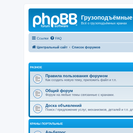
Грузоподъёмные
Всё о грузоподъёмных кранах
Ссылки
FAQ
Центральный сайт
Список форумов
РАЗНОЕ
Правила пользования форумом
Как создать новую тему, приложить файл и т.п.
Общий форум
Форум на любые темы связанные с кранами.
Доска объявлений
Поиск / предложение услуг, механизмов, деталей и т.п. д
КРАНЫ ПОРТАЛЬНЫЕ
Альбатрос