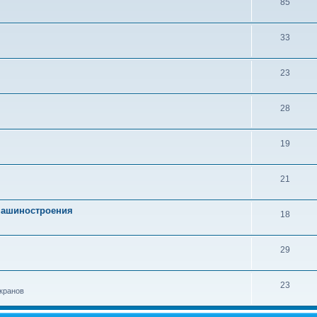
85
33
23
28
19
21
 машиностроения
18
29
23
кранов