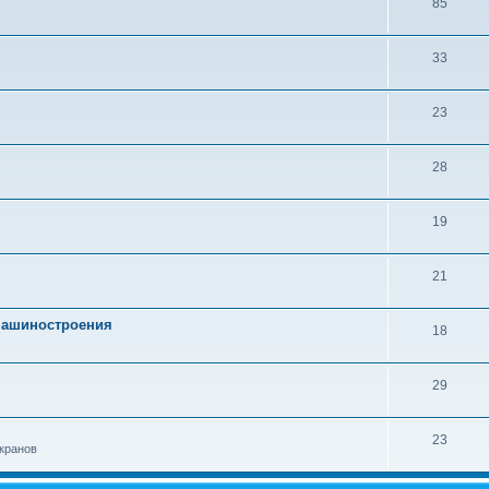
85
33
23
28
19
21
 машиностроения
18
29
23
кранов