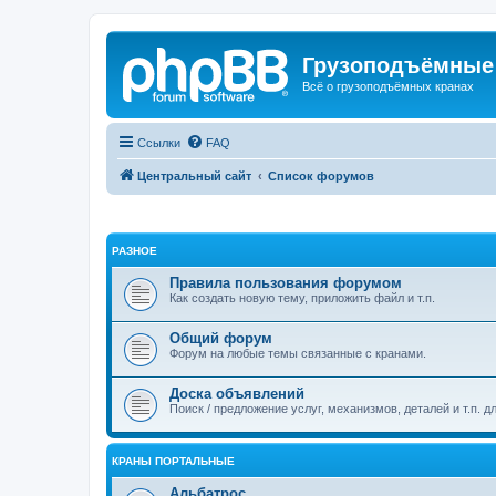
Грузоподъёмные
Всё о грузоподъёмных кранах
Ссылки
FAQ
Центральный сайт
Список форумов
РАЗНОЕ
Правила пользования форумом
Как создать новую тему, приложить файл и т.п.
Общий форум
Форум на любые темы связанные с кранами.
Доска объявлений
Поиск / предложение услуг, механизмов, деталей и т.п. д
КРАНЫ ПОРТАЛЬНЫЕ
Альбатрос