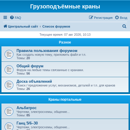
Грузоподъёмные краны
FAQ
Регистрация
Вход
П
Центральный сайт
Список форумов
о
Текущее время: 07 авг 2026, 10:13
и
Разное
с
Правила пользования форумом
к
Как создать новую тему, приложить файл и т.п.
Темы:
20
Общий форум
Форум на любые темы связанные с кранами.
Темы:
56
Доска объявлений
Поиск / предложение услуг, механизмов, деталей и т.п. для кранов
Темы:
26
Краны портальные
Альбатрос
Чертежи, электросхемы, общение...
Темы:
85
Ганц 5/6–30
Чертежи, электросхемы, общение...