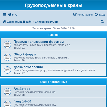
Грузоподъёмные краны
FAQ
Регистрация
Вход
П
Центральный сайт
Список форумов
о
Текущее время: 08 авг 2026, 22:49
и
Разное
с
Правила пользования форумом
к
Как создать новую тему, приложить файл и т.п.
Темы:
21
Общий форум
Форум на любые темы связанные с кранами.
Темы:
58
Доска объявлений
Поиск / предложение услуг, механизмов, деталей и т.п. для кранов
Темы:
27
Краны портальные
Альбатрос
Чертежи, электросхемы, общение...
Темы:
88
Ганц 5/6–30
Чертежи, электросхемы, общение...