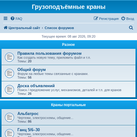
Грузоподъёмные краны
FAQ
Регистрация
Вход
П
Центральный сайт
Список форумов
о
Текущее время: 08 авг 2026, 09:20
и
Разное
с
Правила пользования форумом
к
Как создать новую тему, приложить файл и т.п.
Темы:
20
Общий форум
Форум на любые темы связанные с кранами.
Темы:
56
Доска объявлений
Поиск / предложение услуг, механизмов, деталей и т.п. для кранов
Темы:
26
Краны портальные
Альбатрос
Чертежи, электросхемы, общение...
Темы:
86
Ганц 5/6–30
Чертежи, электросхемы, общение...